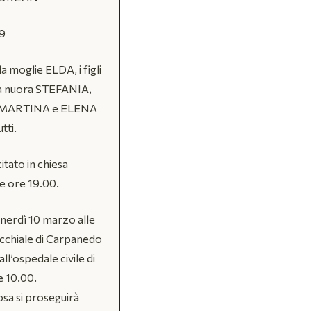
89
la moglie ELDA, i figli
 nuora STEFANIA,
oti MARTINA e ELENA
tti.
citato in chiesa
e ore 19.00.
enerdì 10 marzo alle
occhiale di Carpanedo
l’ospedale civile di
e 10.00.
osa si proseguirà