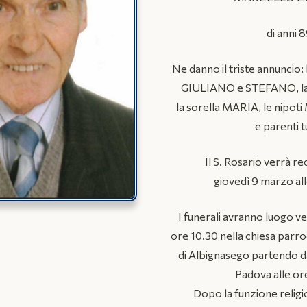
di anni 
Ne danno il triste annuncio: 
GIULIANO e STEFANO, la
la sorella MARIA, le nip
e parenti tu
Il S. Rosario verrà re
giovedì 9 marzo all
I funerali avranno luogo v
ore 10.30 nella chiesa parr
di Albignasego partendo dal
Padova alle or
Dopo la funzione religi