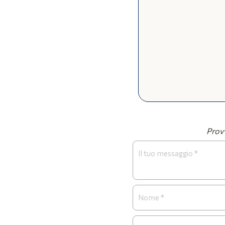
Provv
Form
Necrologi