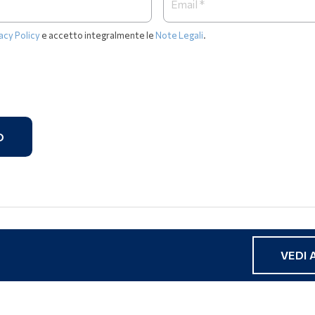
acy Policy
e accetto integralmente le
Note Legali
.
O
VEDI 