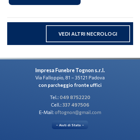
VEDI ALTRI NECROLOGI
Impresa Funebre Tognon s.r.l.
Via Falloppio, 81 – 35121 Padova
con parcheggio fronte uffici
Tel.:
049 8752220
Cell.:
337 497506
E-Mail:
oftognon@gmail.com
– Aiuti di Stato –