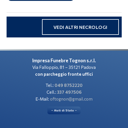
VEDI ALTRI NECROLOGI
Impresa Funebre Tognon s.r.l.
Via Falloppio, 81 – 35121 Padova
con parcheggio fronte uffici
Tel.:
049 8752220
Cell.:
337 497506
E-Mail:
oftognon@gmail.com
– Aiuti di Stato –