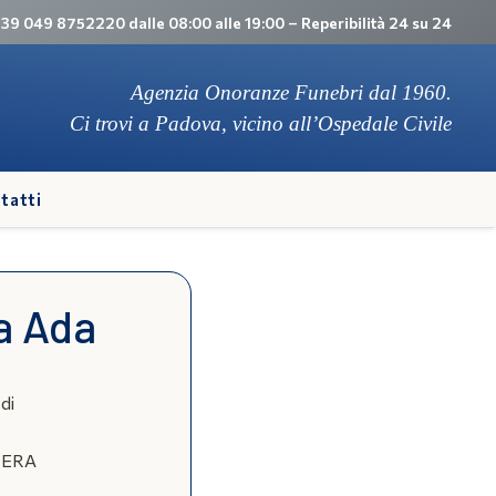
 +39 049 8752220 dalle 08:00 alle 19:00 – Reperibilità 24 su 24
Agenzia Onoranze Funebri dal 1960.
Ci trovi a Padova, vicino all’Ospedale Civile
tatti
a Ada
 di
IERA