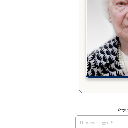
Provv
Form
Necrologi