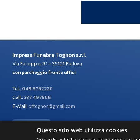
Impresa Funebre Tognon s.r.l.
Via Falloppio, 81 – 35121 Padova
con parcheggio fronte uffici
Tel.:
049 8752220
Cell.:
337 497506
E-Mail:
oftognon@gmail.com
– Aiuti di Stato –
Questo sito web utilizza cookies
Questo sito web utilizza i cookie per migliorare la tua es