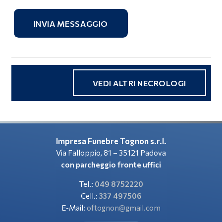
INVIA MESSAGGIO
VEDI ALTRI NECROLOGI
Impresa Funebre Tognon s.r.l.
Via Falloppio, 81 – 35121 Padova
con parcheggio fronte uffici
Tel.:
049 8752220
Cell.:
337 497506
E-Mail:
oftognon@gmail.com