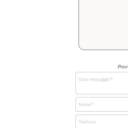
Provv
Form
Necrologi