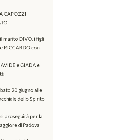
A CAPOZZI
ATO
 marito DIVO, i figli
e RICCARDO con
,
 DAVIDE e GIADA e
ti.
abato 20 giugno alle
cchiale dello Spirito
si proseguirà per la
aggiore di Padova.