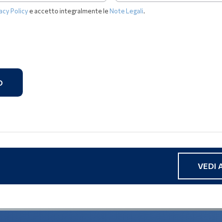
acy Policy
e accetto integralmente le
Note Legali
.
O
VEDI 